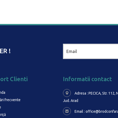
ER !
ort Clienti
Informatii contact
nda
Adresa : PECICA, Str. 112, N
ări frecvente
Jud. Arad
e
Email :
office@brodconfara
ență