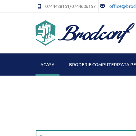
0744488151/0744606157
office@brod
ACASA
BRODERIE COMPUTERIZATA P